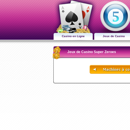
Casino en Ligne
Jeux de Casino
Jeux de Casino Super Zeroes