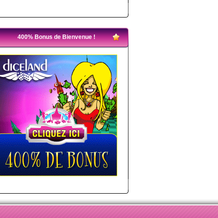
400% Bonus de Bienvenue !