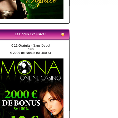
Le Bonus Exclusive !
€ 12 Gratuits
- Sans Depot
plus
€ 2000 de Bonus
(5x 400%)