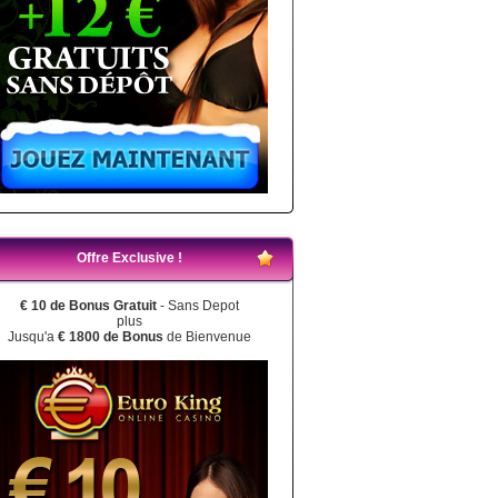
Offre Exclusive !
€ 10 de Bonus Gratuit
- Sans Depot
plus
Jusqu'a
€ 1800 de Bonus
de Bienvenue