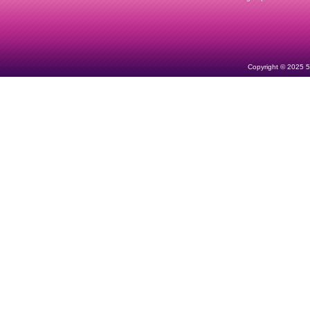
Copyright © 2025 5m