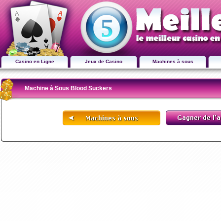
Casino en Ligne
Jeux de Casino
Machines à sous
Machine à Sous Blood Suckers