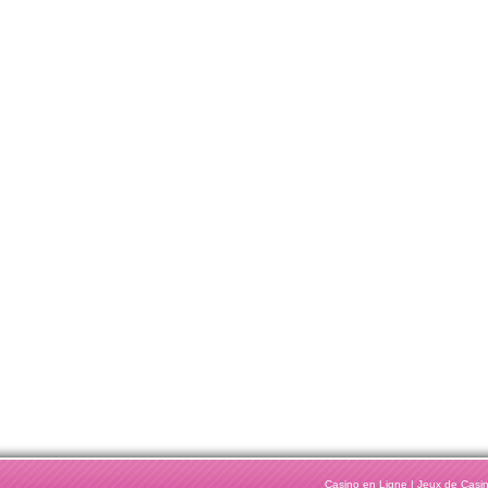
Casino en Ligne
|
Jeux de Casi