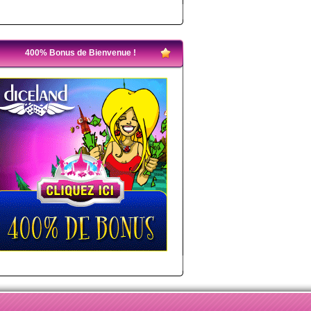
400% Bonus de Bienvenue !