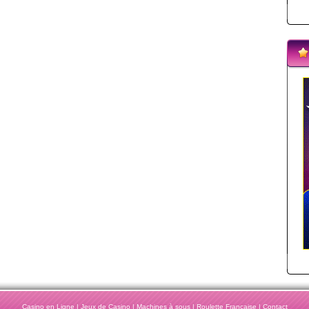
Casino en Ligne
|
Jeux de Casino
|
Machines à sous
|
Roulette Francaise
|
Contact