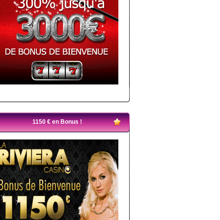
1150 € en Bonus !