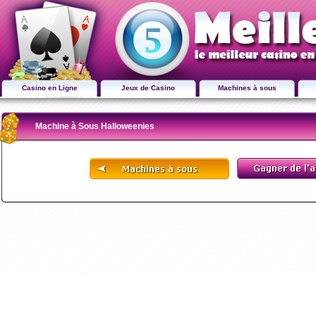
Casino en Ligne
Jeux de Casino
Machines à sous
Machine à Sous Halloweenies