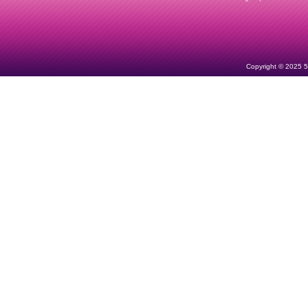
Copyright © 2025 5m