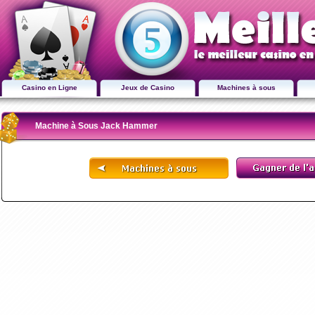
Casino en Ligne
Jeux de Casino
Machines à sous
Machine à Sous Jack Hammer