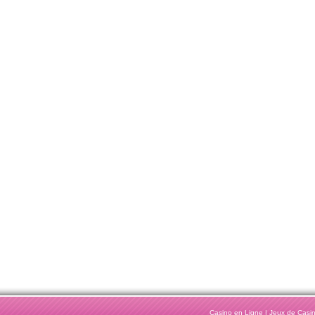
Casino en Ligne
|
Jeux de Casi