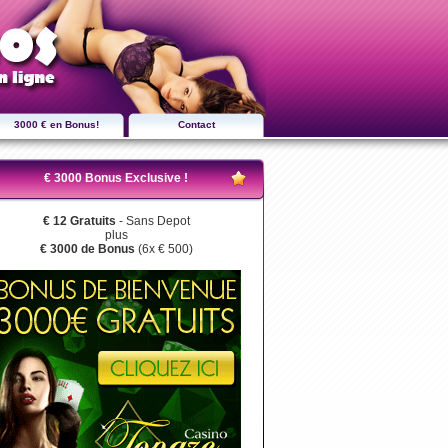
3000 € en Bonus!
Contact
€ 3000 Bonus Exclusive !
€ 12 Gratuits
- Sans Depot
plus
€ 3000 de Bonus
(6x € 500)