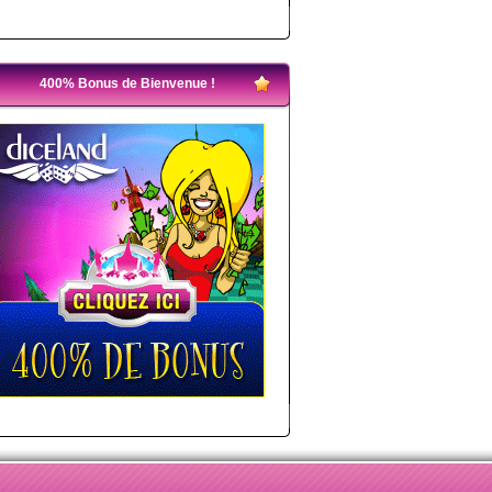
400% Bonus de Bienvenue !