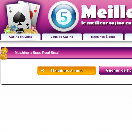
Casino en Ligne
Jeux de Casino
Machines à sous
Machine à Sous Reel Steal