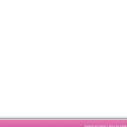
Casino en Ligne
|
Jeux de Casi