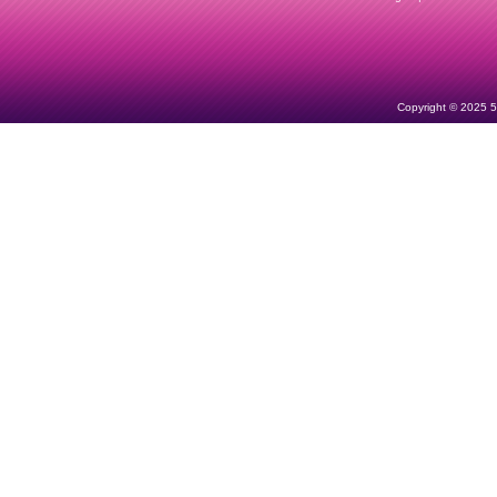
Copyright © 2025 5m