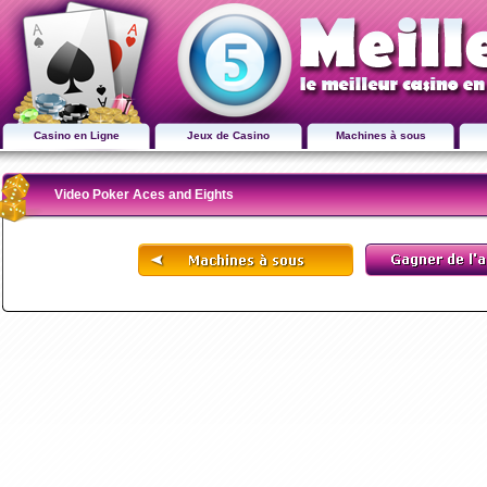
Casino en Ligne
Jeux de Casino
Machines à sous
Video Poker Aces and Eights